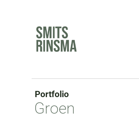
Ga
naar
de
inhoud
Portfolio
Groen