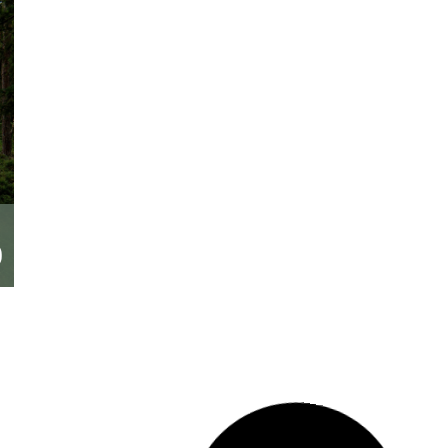
Overasselt
LANDGOED ‘DE
D
ZOMP’
Wonen en Werken