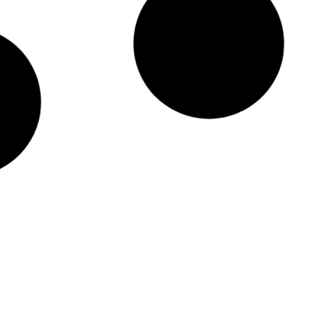
Nijmegen
GROTIUS
Wonen en Werken