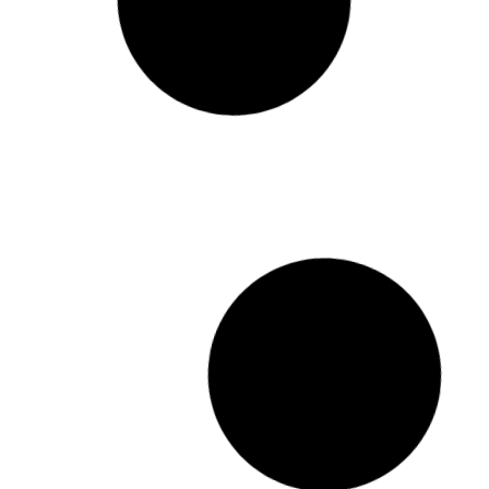
Nieuwegein
KWR
Beheer
,
Wonen en Werken