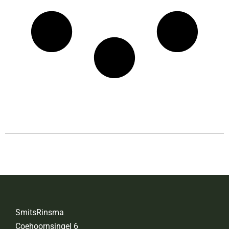
SmitsRinsma
Coehoornsingel 6