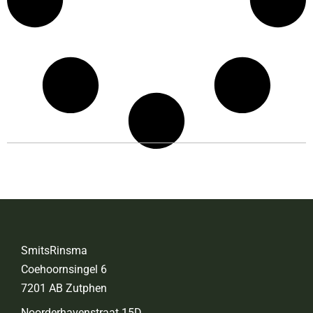
SmitsRinsma
Coehoornsingel 6
7201 AB Zutphen
Noorderhavenstraat 15D