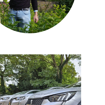
Zuinig met energie
Doel tussen 2017 en 2030 90% van onze
uitstoot reduceren.
13 van de 13 bedrijfsauto’s zijn 100%
elektrisch.
Overige 195.000 elektrische km van grijs
naar groen in 2026.
In 2024 10 zonnepanelen geplaatst op ons
kantoor.