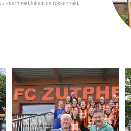
duurzaamheid, lokale betrokkenheid,
Sterk voor de Gemeenschap
Actieve betrokkenheid bij kennisnetwerk
Natuurpro.
Deelname aan kennisnetwerk CROW.
Geven van lezingen op Hogescholen.
Verspreiding van kennis binnen ons
netwerk.