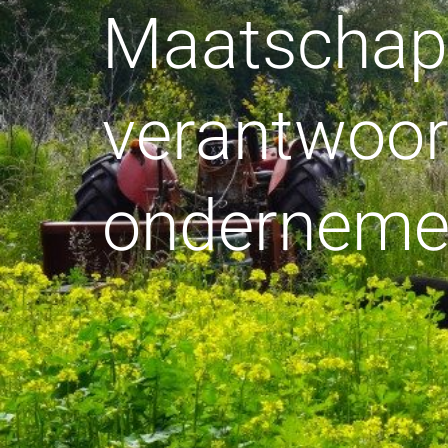
Maatschapp
verantwoo
ondernem