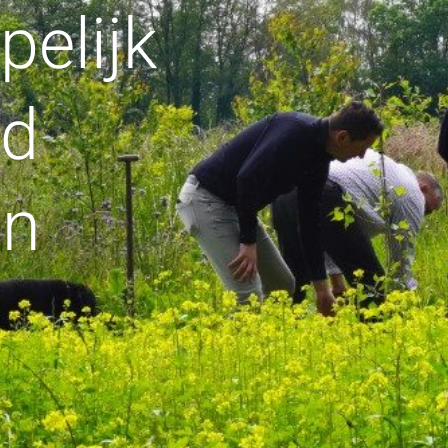
elijk
rd
en