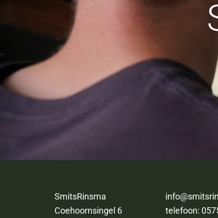
SmitsRinsma
info@smitsri
Coehoornsingel 6
telefoon:
057