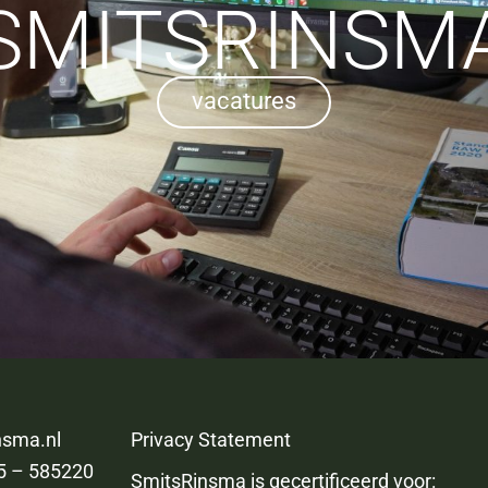
SMITSRINSM
vacatures
nsma.nl
Privacy Statement
5 – 585220
SmitsRinsma is gecertificeerd voor: