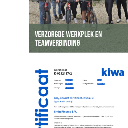
pauze.
Teamuitjes met elkaar en familie.
Groene kantooromgeving binnen en
buiten.
VERZORGDE WERKPLEK EN
TEAMVERBINDING
Streven naar CO₂-Neutraliteit
met Prestatieladder Niveau 5
Tussen 2017 en 2025 hebben we 71% CO₂-
uitstoot gereduceerd.
Doel: in 2026-2030 90% reductie in scope 1
en 2 t.o.v. 2017.
CO₂-uitstoot per medewerker van 4.49 ton
in 2017 naar 0.52 ton in 2025.
In 2024 gestart met CO₂-reductie meten in