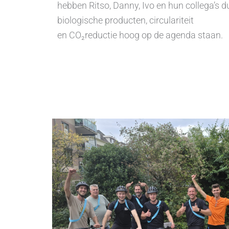
hebben Ritso, Danny, Ivo en hun collega’s 
biologische producten, circulariteit
en CO₂reductie hoog op de agenda staan.
Welzijn op de werkvloer
Kwaliteitskoffie van De Pelikaan uit
Zutphen.
Vers fruit van Groenenfruitig.
Gezamenlijke pauzes en lunch.
Tafeltennis en lunchwandelingen in de