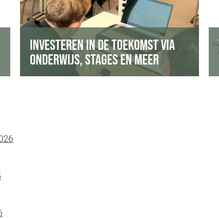
plek, bij ons of via ons netwerk.
Overdragen van onze kennis aan de
nieuwe generatie.
INVESTEREN IN DE TOEKOMST VIA
ONDERWIJS, STAGES EN MEER
2026
5
6