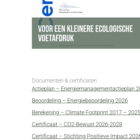
onze projecten.
Momenteel CO₂-prestatieladder niveau 3.
We willen onze ecologische voetafdruk
VOOR EEN KLEINERE ECOLOGISCHE
verkleinen voor toekomstige generaties.
VOETAFDRUK
Documenten & certificaten
Actieplan – Energiemanagementactieplan 
Beoordeling – Energiebeoordeling 2026
Berekening – Climate Footprint 2017 – 202
Certificaat – CO2-Bewust 2026-2028
Certificaat – Stichting Positieve Impact 202