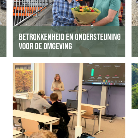
Financiële ondersteuning voor lokale
verenigingen en sportclubs.
Aanbieden diensten/kennis aan lokale
verenigingen en sportclubs.
Sponsoring van initiatieven van collega’s.
BETROKKENHEID EN ONDERSTEUNING
VOOR DE OMGEVING
Van Onderwijs naar Carrière
Actieve betrokkenheid bij Hogescholen met
gastcolleges en stageplekken.
Begeleiding van meer dan 150 stagiaires
en 80 afstudeerders.
Veel stagiaires komen bij ons werken na de
opleiding.
Desgevraagd helpen aan een geschikte