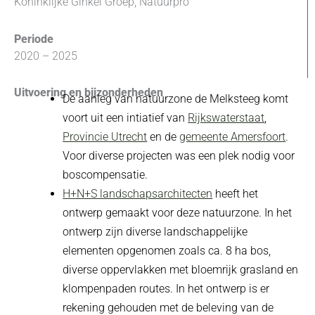
Koninklijke Ginkel Groep, Natuurpro
Periode
2020 – 2025
Uitvoering en bijzonderheden
De aanleg van natuurzone de Melksteeg komt
voort uit een intiatief van
Rijkswaterstaat
,
Provincie Utrecht
en de
gemeente Amersfoort
.
Voor diverse projecten was een plek nodig voor
boscompensatie.
H+N+S landschapsarchitecten
heeft het
ontwerp gemaakt voor deze natuurzone. In het
ontwerp zijn diverse landschappelijke
elementen opgenomen zoals ca. 8 ha bos,
diverse oppervlakken met bloemrijk grasland en
klompenpaden routes. In het ontwerp is er
rekening gehouden met de beleving van de