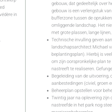
gebouw, dat gedeeltelijk over 
oed
gebouw is een verlengstuk van
édère in
bufferzone tussen de oprukke
omliggende landschap. Het nieu
met grote plassen, lange lijne
Technische invulling geven aa
r
landschapsarchitect Michael va
beplantingsplan). Hierbij is v
om zijn oorspronkelijke plan te
nastreeft te realiseren. Gefung
Begeleiding van de uitvoering, 
aanbestedingen (civiel, groen e
Beheerplan opstellen voor behe
Twintig jaar na oplevering zijn 
nastreefde in het park nog stee