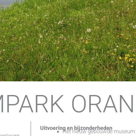
PARK ORA
Uitvoering en bijzonderheden
Het nieuw gebouwde museum Be
tsontwerp