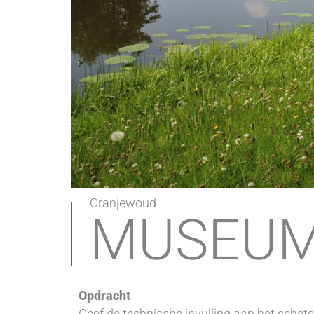
Oranjewoud
MUSEUM
Opdracht
Geef de technische invulling aan het sche