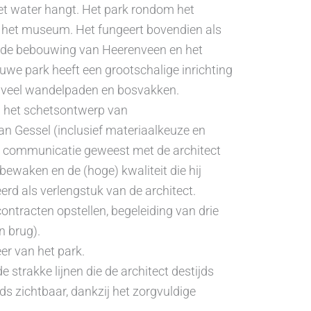
het water hangt. Het park rondom het
 het museum. Het fungeert bovendien als
nde bebouwing van Heerenveen en het
we park heeft een grootschalige inrichting
n, veel wandelpaden en bosvakken.
n het schetsontwerp van
n Gessel (inclusief materiaalkeuze en
eel communicatie geweest met de architect
 bewaken en de (hoge) kwaliteit die hij
eerd als verlengstuk van de architect.
contracten opstellen, begeleiding van drie
n brug).
er van het park.
de strakke lijnen die de architect destijds
ds zichtbaar, dankzij het zorgvuldige