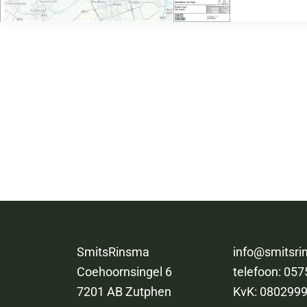
SmitsRinsma
info@smitsri
Coehoornsingel 6
telefoon:
057
7201 AB Zutphen
KvK: 080299