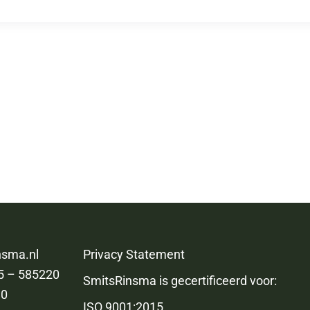
nsma.nl
Privacy Statement
5 – 585220
SmitsRinsma is gecertificeerd voor:
90
ISO 9001:2015