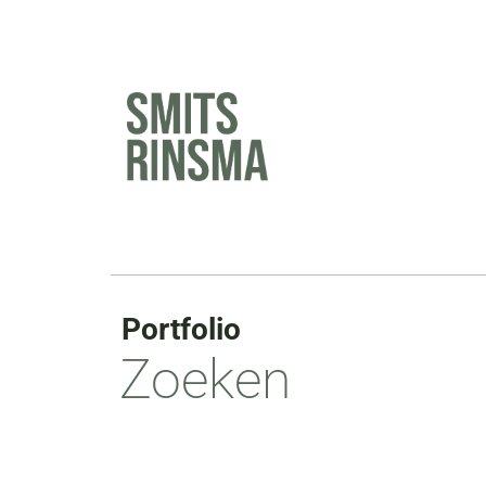
Ga
naar
de
inhoud
Portfolio
Zoeken