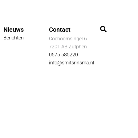
Zoeken
Nieuws
Contact
Berichten
Coehoornsingel 6
7201 AB Zutphen
0575 585220
info@smitsrinsma.nl