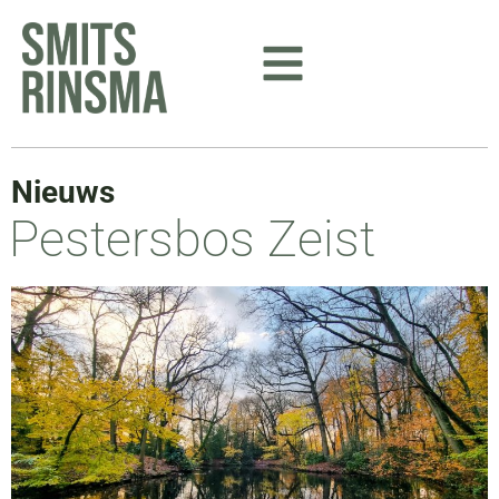
Ga
naar
de
inhoud
Nieuws
Pestersbos Zeist