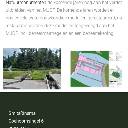
Natuurmonumenten
de komende jaren nog aan het verder
uitbreiden van het MJOP. De komende jaren worden er
nog enkele waterbouwkundige modellen gerestaureerd, na
restauratie worden deze modellen toegevoegd aan het
MJOP incl. beheermaatregelen en een beheertekening.
SmitsRinsma
Coehoornsingel 6