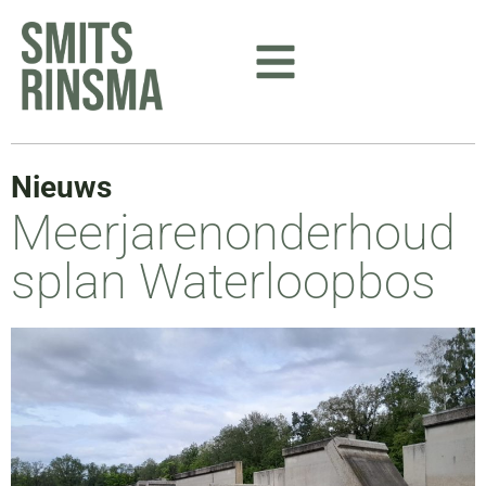
Ga
naar
de
inhoud
Nieuws
Meerjarenonderhoud
splan Waterloopbos