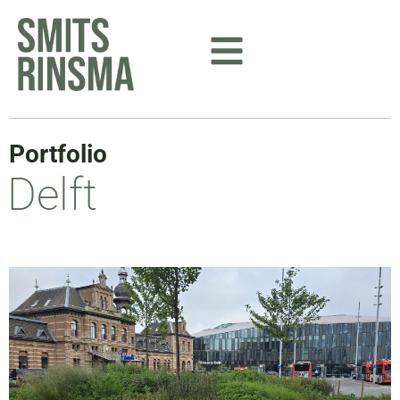
Ga
naar
de
inhoud
Portfolio
Delft