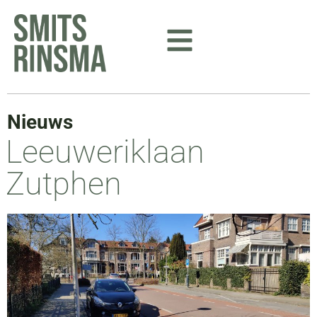
Ga
naar
de
inhoud
Nieuws
Leeuweriklaan
Zutphen