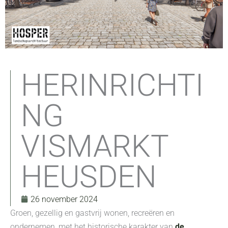
HERINRICHTI
NG
VISMARKT
HEUSDEN
26 november 2024
Groen, gezellig en gastvrij wonen, recreëren en
ondernemen, met het historische karakter van
de