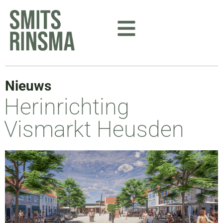
Ga
naar
de
inhoud
Nieuws
Herinrichting
Vismarkt Heusden