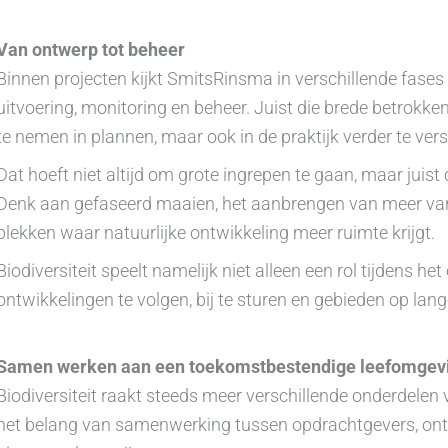
Van ontwerp tot beheer
Binnen projecten kijkt SmitsRinsma in verschillende fases
uitvoering, monitoring en beheer. Juist die brede betrokken
te nemen in plannen, maar ook in de praktijk verder te vers
Dat hoeft niet altijd om grote ingrepen te gaan, maar jui
Denk aan gefaseerd maaien, het aanbrengen van meer varia
plekken waar natuurlijke ontwikkeling meer ruimte krijgt.
Biodiversiteit speelt namelijk niet alleen een rol tijdens he
ontwikkelingen te volgen, bij te sturen en gebieden op lang
Samen werken aan een toekomstbestendige leefomgev
Biodiversiteit raakt steeds meer verschillende onderdele
het belang van samenwerking tussen opdrachtgevers, ont