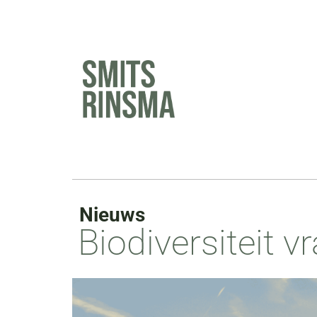
Ga
naar
de
inhoud
Nieuws
Biodiversiteit 