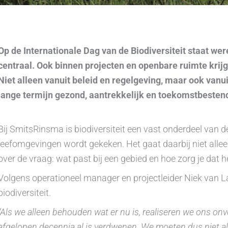
Op de Internationale Dag van de Biodiversiteit staat wer
centraal. Ook binnen projecten en openbare ruimte krij
Niet alleen vanuit beleid en regelgeving, maar ook van
lange termijn gezond, aantrekkelijk en toekomstbesten
Bij SmitsRinsma is biodiversiteit een vast onderdeel van 
leefomgevingen wordt gekeken. Het gaat daarbij niet alle
over de vraag: wat past bij een gebied en hoe zorg je dat 
Volgens operationeel manager en projectleider Niek van L
biodiversiteit.
“Als we alleen behouden wat er nu is, realiseren we ons onv
afgelopen decennia al is verdwenen. We moeten dus niet a