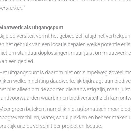
versterken.”
Maatwerk als uitgangspunt
Bij biodiversiteit vormt het gebied zelf altijd het vertre
en het gebruik van een locatie bepalen welke potentie er is 
niet om standaardoplossingen, maar juist om maatwerk e
van een gebied.
Het uitgangspunt is daarom niet om simpelweg zoveel mog
kijken welke inrichting daadwerkelijk bijdraagt aan biodivers
het niet alleen om de soorten die aanwezig zijn, maar juis
randvoorwaarden waarbinnen biodiversiteit zich kan ontw
Meer groen betekent namelijk niet automatisch meer biodiver
hoogteverschillen, water, schuilplekken en beheer maken uit
praktijk uitziet, verschilt per project en locatie.