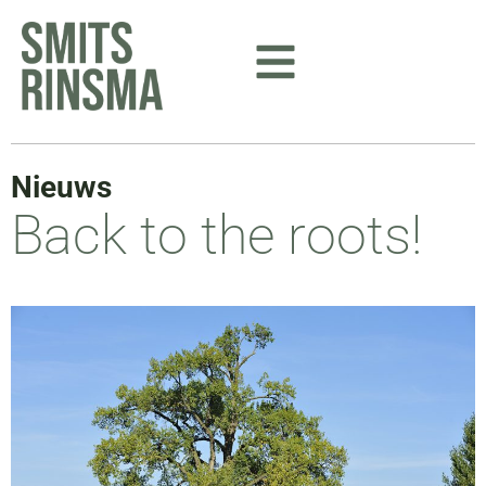
Ga
naar
de
inhoud
Nieuws
Back to the roots!